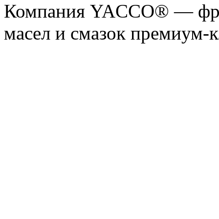
Компания YACCO® — фра
масел и смазок премиум-кл