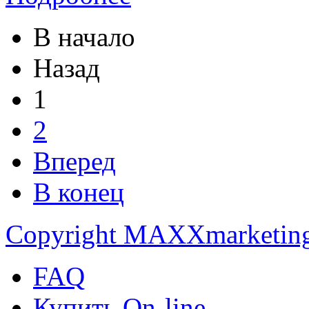
В начало
Назад
1
2
Вперед
В конец
Copyright MAXXmarketin
FAQ
Купить On-line