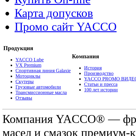
Карта допусков
Промо сайт YACCO
Продукция
Компания
YACCO Lube
VX Premium
История
Спортивная линия Galaxie
Производство
Мотоциклы
YACCO PROMO ВИДЕ
Скутеры
Статьи и пресса
Грузовые автомобили
100 лет истории
Трансмиссионные масла
Отзывы
Компания YACCO® — фра
масел и смазок премиум-кл