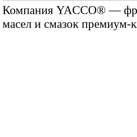
Компания YACCO® — фра
масел и смазок премиум-кл