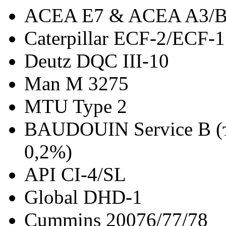
ACEA E7 & ACEA A3/
Caterpillar ECF-2/ECF-1
Deutz DQC III-10
Man M 3275
MTU Type 2
BAUDOUIN Service B (
0,2%)
API CI-4/SL
Global DHD-1
Cummins 20076/77/78