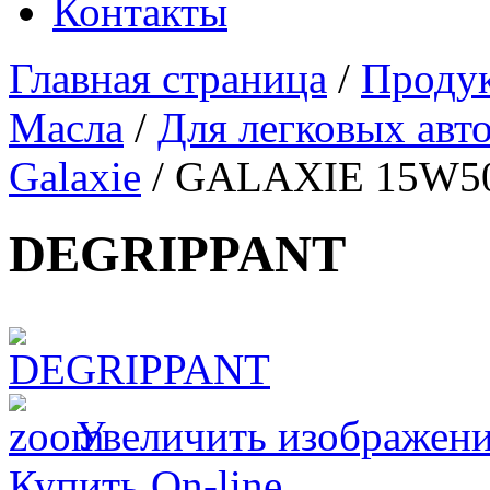
Контакты
Главная страница
/
Проду
Масла
/
Для легковых авт
Galaxie
/
GALAXIE 15W5
DEGRIPPANT
Увеличить изображен
Купить On-line