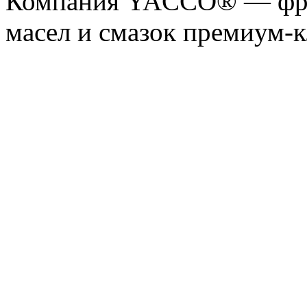
Компания YACCO® — фра
масел и смазок премиум-кл