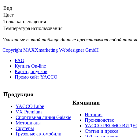
Вид
Цвет
Точка каплепадения
Температура использования
Указанные в этой таблице данные представляют собой типичн
Copyright MAXXmarketing Webdesigner GmbH
FAQ
Купить On-line
Карта допусков
Промо сайт YACCO
Продукция
Компания
YACCO Lube
VX Premium
История
Спортивная линия Galaxie
Производство
Мотоциклы
YACCO PROMO ВИДЕ
Скутеры
Статьи и пресса
Грузовые автомобили
100 лет истории