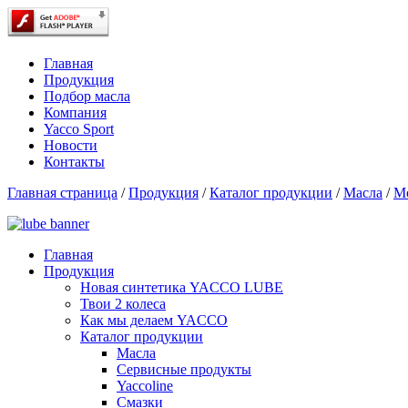
Главная
Продукция
Подбор масла
Компания
Yacco Sport
Новости
Контакты
Главная страница
/
Продукция
/
Каталог продукции
/
Масла
/
М
Главная
Продукция
Новая синтетика YACCO LUBE
Твои 2 колеса
Как мы делаем YACCO
Каталог продукции
Масла
Сервисные продукты
Yaccoline
Смазки