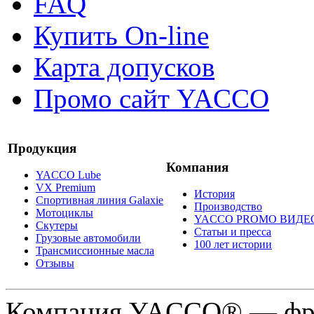
FAQ
Купить On-line
Карта допусков
Промо сайт YACCO
Продукция
Компания
YACCO Lube
VX Premium
История
Спортивная линия Galaxie
Производство
Мотоциклы
YACCO PROMO ВИДЕ
Скутеры
Статьи и пресса
Грузовые автомобили
100 лет истории
Трансмиссионные масла
Отзывы
Компания YACCO® — фра